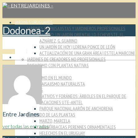
JARDINES URUGUAYOS
Dodonea-2
JARDINES DE PAISAJISTAS Y JARDINEROS PROFESIONALES
YARUTO: UN JARDÍN ORIENTAL | D. ECHEVESTE, J.L.
AZNÁREZ, G. GUARINO
UN JARDÍN DE HOY | LORENA PONCE DE LEÓN
ACTUALIZACIÓN DE UNA GRAN ÁREA | ESTELA MARCONI
JARDINES DE CREADORES NO PROFESIONALES
PAISAJISMO CON PLANTAS NATIVAS
CULTURA JARDINERA
PAISAJISMO EN EL MUNDO
PAISAJISMO NATURALISTA
MIRADAS
NATIVOS Y FORÁNEOS: ÁRBOLES EN EL PARQUE DE
VACACIONES UTE-ANTEL
PARQUE NACIONAL AARÓN DE ANCHORENA
Entre Jardines
EL MUNDO DE LAS PLANTAS
MARZO, MARCELA
ver todas las entradas
LAS HÉRBACEAS PERENNES ORNAMENTALES
HELECHOS EN EL URUGUAY