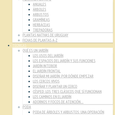
ANUALES
ÁRBOLES
ARBUSTOS
GRAMÍNEAS
HERBÁCEAS
TREPADORAS
PLANTAS NATIVAS DE URUGUAY
FICHAS DE PLANTAS A-Z
TÉCNICAS
QUÉ ES UN JARDÍN
LOS USOS DEL JARDÍN
LOS ESPACIOS DEL JARDÍN Y SUS FUNCIONES
JARDÍN INTERIOR
EL JARDÍN FRONTAL
DISEÑAR MI JARDÍN: POR DÓNDE EMPEZAR
LOS CERCOS VIVOS
DISEÑAR Y PLANTAR UN CERCO
CÉSPED: LOS TRES CLÁSICOS QUE SÍ FUNCIONAN
LOS CAMINOS EN EL JARDÍN
ADORNOS Y FOCOS DE ATENCIÓN…
PODA
PODA DE ÁRBOLES Y ARBUSTOS: UNA OPERACIÓN