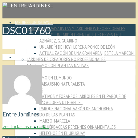
JARDINES URUGUAYOS
DSC01760
JARDINES DE PAISAJISTAS Y JARDINEROS PROFESIONALES
YARUTO: UN JARDÍN ORIENTAL | D. ECHEVESTE, J.L.
AZNÁREZ, G. GUARINO
UN JARDÍN DE HOY | LORENA PONCE DE LEÓN
ACTUALIZACIÓN DE UNA GRAN ÁREA | ESTELA MARCONI
JARDINES DE CREADORES NO PROFESIONALES
PAISAJISMO CON PLANTAS NATIVAS
CULTURA JARDINERA
PAISAJISMO EN EL MUNDO
PAISAJISMO NATURALISTA
MIRADAS
NATIVOS Y FORÁNEOS: ÁRBOLES EN EL PARQUE DE
VACACIONES UTE-ANTEL
PARQUE NACIONAL AARÓN DE ANCHORENA
Entre Jardines
EL MUNDO DE LAS PLANTAS
MARZO, MARCELA
ver todas las entradas
LAS HÉRBACEAS PERENNES ORNAMENTALES
HELECHOS EN EL URUGUAY