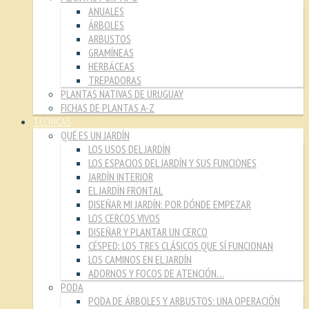
ANUALES
ÁRBOLES
ARBUSTOS
GRAMÍNEAS
HERBÁCEAS
TREPADORAS
PLANTAS NATIVAS DE URUGUAY
FICHAS DE PLANTAS A-Z
TÉCNICAS
QUÉ ES UN JARDÍN
LOS USOS DEL JARDÍN
LOS ESPACIOS DEL JARDÍN Y SUS FUNCIONES
JARDÍN INTERIOR
EL JARDÍN FRONTAL
DISEÑAR MI JARDÍN: POR DÓNDE EMPEZAR
LOS CERCOS VIVOS
DISEÑAR Y PLANTAR UN CERCO
CÉSPED: LOS TRES CLÁSICOS QUE SÍ FUNCIONAN
LOS CAMINOS EN EL JARDÍN
ADORNOS Y FOCOS DE ATENCIÓN…
PODA
PODA DE ÁRBOLES Y ARBUSTOS: UNA OPERACIÓN