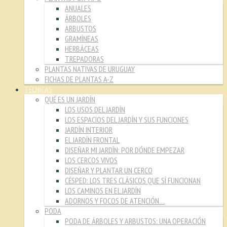
ANUALES
ÁRBOLES
ARBUSTOS
GRAMÍNEAS
HERBÁCEAS
TREPADORAS
PLANTAS NATIVAS DE URUGUAY
FICHAS DE PLANTAS A-Z
TÉCNICAS
QUÉ ES UN JARDÍN
LOS USOS DEL JARDÍN
LOS ESPACIOS DEL JARDÍN Y SUS FUNCIONES
JARDÍN INTERIOR
EL JARDÍN FRONTAL
DISEÑAR MI JARDÍN: POR DÓNDE EMPEZAR
LOS CERCOS VIVOS
DISEÑAR Y PLANTAR UN CERCO
CÉSPED: LOS TRES CLÁSICOS QUE SÍ FUNCIONAN
LOS CAMINOS EN EL JARDÍN
ADORNOS Y FOCOS DE ATENCIÓN…
PODA
PODA DE ÁRBOLES Y ARBUSTOS: UNA OPERACIÓN