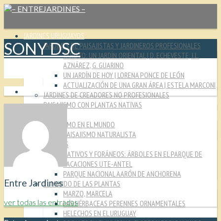
JARDINES URUGUAYOS
SONY DSC
JARDINES DE PAISAJISTAS Y JARDINEROS PROFESIONALES
YARUTO: UN JARDÍN ORIENTAL | D. ECHEVESTE, J.L.
AZNÁREZ, G. GUARINO
UN JARDÍN DE HOY | LORENA PONCE DE LEÓN
ACTUALIZACIÓN DE UNA GRAN ÁREA | ESTELA MARCONI
JARDINES DE CREADORES NO PROFESIONALES
PAISAJISMO CON PLANTAS NATIVAS
CULTURA JARDINERA
PAISAJISMO EN EL MUNDO
PAISAJISMO NATURALISTA
MIRADAS
NATIVOS Y FORÁNEOS: ÁRBOLES EN EL PARQUE DE
VACACIONES UTE-ANTEL
PARQUE NACIONAL AARÓN DE ANCHORENA
Entre Jardines
EL MUNDO DE LAS PLANTAS
MARZO, MARCELA
ver todas las entradas
LAS HÉRBACEAS PERENNES ORNAMENTALES
HELECHOS EN EL URUGUAY