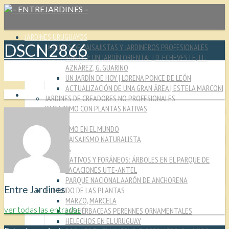
JARDINES URUGUAYOS
DSCN2866
JARDINES DE PAISAJISTAS Y JARDINEROS PROFESIONALES
YARUTO: UN JARDÍN ORIENTAL | D. ECHEVESTE, J.L.
AZNÁREZ, G. GUARINO
UN JARDÍN DE HOY | LORENA PONCE DE LEÓN
ACTUALIZACIÓN DE UNA GRAN ÁREA | ESTELA MARCONI
JARDINES DE CREADORES NO PROFESIONALES
PAISAJISMO CON PLANTAS NATIVAS
CULTURA JARDINERA
PAISAJISMO EN EL MUNDO
PAISAJISMO NATURALISTA
MIRADAS
NATIVOS Y FORÁNEOS: ÁRBOLES EN EL PARQUE DE
VACACIONES UTE-ANTEL
PARQUE NACIONAL AARÓN DE ANCHORENA
Entre Jardines
EL MUNDO DE LAS PLANTAS
MARZO, MARCELA
ver todas las entradas
LAS HÉRBACEAS PERENNES ORNAMENTALES
HELECHOS EN EL URUGUAY