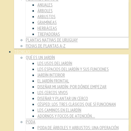
ANUALES
ÁRBOLES
ARBUSTOS
GRAMÍNEAS
HERBÁCEAS
TREPADORAS
PLANTAS NATIVAS DE URUGUAY
FICHAS DE PLANTAS A-Z
TÉCNICAS
QUÉ ES UN JARDÍN
LOS USOS DEL JARDÍN
LOS ESPACIOS DEL JARDÍN Y SUS FUNCIONES
JARDÍN INTERIOR
EL JARDÍN FRONTAL
DISEÑAR MI JARDÍN: POR DÓNDE EMPEZAR
LOS CERCOS VIVOS
DISEÑAR Y PLANTAR UN CERCO
CÉSPED: LOS TRES CLÁSICOS QUE SÍ FUNCIONAN
LOS CAMINOS EN EL JARDÍN
ADORNOS Y FOCOS DE ATENCIÓN…
PODA
PODA DE ÁRBOLES Y ARBUSTOS: UNA OPERACIÓN