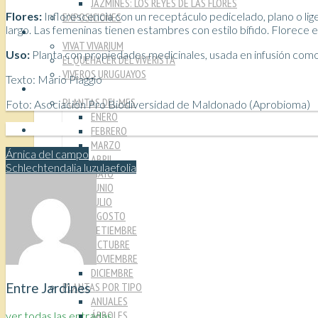
JAZMINES: LOS REYES DE LAS FLORES
Flores:
Inflorescencia con un receptáculo pedicelado, plano o l
EXPOSICIONES
largo. Las femeninas tienen estambres con estilo bífido. Florece 
VIVEROS
VIVAT VIVARIUM
Uso:
Planta con propiedades medicinales, usada en infusión como t
EL QUEHACER DEL VIVERISTA
VIVEROS URUGUAYOS
Texto: Mario Piaggio
PLANTAS
PLANTAS DEL MES
Foto: Asociación Pro Biodiversidad de Maldonado (Aprobioma)
ENERO
FEBRERO
MARZO
Árnica del campo
ABRIL
Schlechtendalia luzulaefolia
MAYO
JUNIO
JULIO
AGOSTO
SETIEMBRE
OCTUBRE
NOVIEMBRE
DICIEMBRE
PLANTAS POR TIPO
Entre Jardines
ANUALES
ÁRBOLES
ver todas las entradas