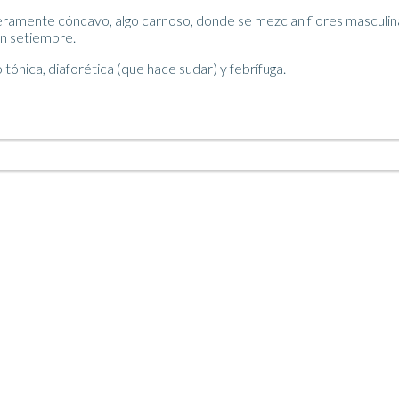
igeramente cóncavo, algo carnoso, donde se mezclan flores masculi
en setiembre.
ónica, diaforética (que hace sudar) y febrífuga.