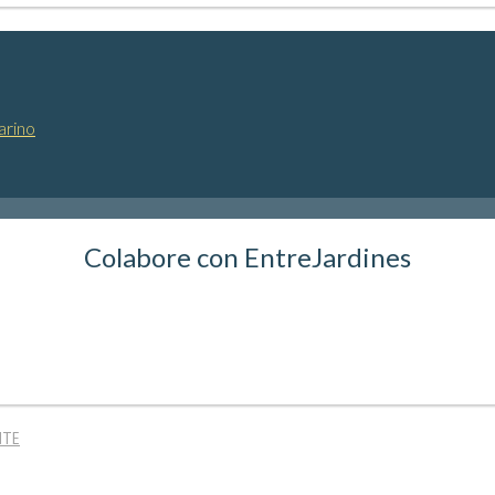
arino
Colabore con EntreJardines
NTE