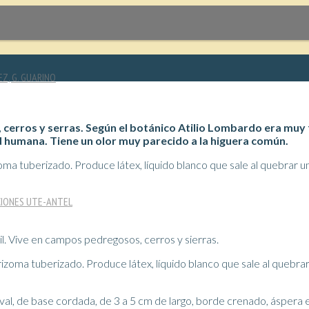
EZ, G. GUARINO
rros y serras. Según el botánico Atilio Lombardo era muy fr
ad humana. Tiene un olor muy parecido a la higuera común.
CIONES UTE-ANTEL
l. Vive en campos pedregosos, cerros y sierras.
izoma tuberizado. Produce látex, líquido blanco que sale al quebrar 
al, de base cordada, de 3 a 5 cm de largo, borde crenado, áspera en