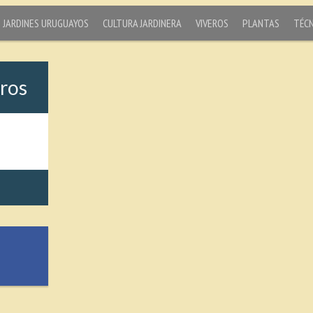
JARDINES URUGUAYOS
CULTURA JARDINERA
VIVEROS
PLANTAS
TÉCN
ros