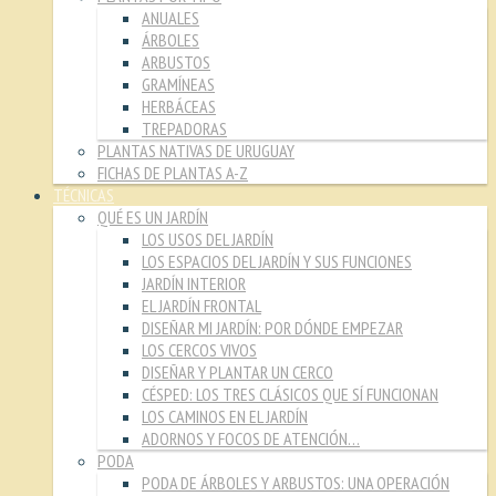
ANUALES
ÁRBOLES
ARBUSTOS
GRAMÍNEAS
HERBÁCEAS
TREPADORAS
PLANTAS NATIVAS DE URUGUAY
FICHAS DE PLANTAS A-Z
TÉCNICAS
QUÉ ES UN JARDÍN
LOS USOS DEL JARDÍN
LOS ESPACIOS DEL JARDÍN Y SUS FUNCIONES
JARDÍN INTERIOR
EL JARDÍN FRONTAL
DISEÑAR MI JARDÍN: POR DÓNDE EMPEZAR
LOS CERCOS VIVOS
DISEÑAR Y PLANTAR UN CERCO
CÉSPED: LOS TRES CLÁSICOS QUE SÍ FUNCIONAN
LOS CAMINOS EN EL JARDÍN
ADORNOS Y FOCOS DE ATENCIÓN…
PODA
PODA DE ÁRBOLES Y ARBUSTOS: UNA OPERACIÓN