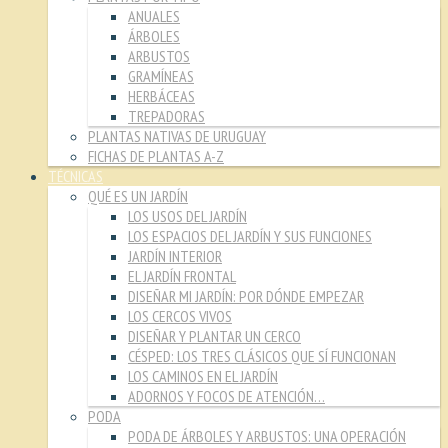
ANUALES
ÁRBOLES
ARBUSTOS
GRAMÍNEAS
HERBÁCEAS
TREPADORAS
PLANTAS NATIVAS DE URUGUAY
FICHAS DE PLANTAS A-Z
TÉCNICAS
QUÉ ES UN JARDÍN
LOS USOS DEL JARDÍN
LOS ESPACIOS DEL JARDÍN Y SUS FUNCIONES
JARDÍN INTERIOR
EL JARDÍN FRONTAL
DISEÑAR MI JARDÍN: POR DÓNDE EMPEZAR
LOS CERCOS VIVOS
DISEÑAR Y PLANTAR UN CERCO
CÉSPED: LOS TRES CLÁSICOS QUE SÍ FUNCIONAN
LOS CAMINOS EN EL JARDÍN
ADORNOS Y FOCOS DE ATENCIÓN…
PODA
PODA DE ÁRBOLES Y ARBUSTOS: UNA OPERACIÓN