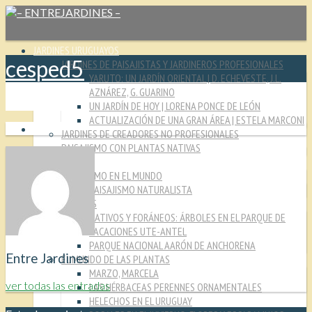
JARDINES URUGUAYOS
cesped5
JARDINES DE PAISAJISTAS Y JARDINEROS PROFESIONALES
YARUTO: UN JARDÍN ORIENTAL | D. ECHEVESTE, J.L.
AZNÁREZ, G. GUARINO
UN JARDÍN DE HOY | LORENA PONCE DE LEÓN
ACTUALIZACIÓN DE UNA GRAN ÁREA | ESTELA MARCONI
JARDINES DE CREADORES NO PROFESIONALES
PAISAJISMO CON PLANTAS NATIVAS
CULTURA JARDINERA
PAISAJISMO EN EL MUNDO
PAISAJISMO NATURALISTA
MIRADAS
NATIVOS Y FORÁNEOS: ÁRBOLES EN EL PARQUE DE
VACACIONES UTE-ANTEL
PARQUE NACIONAL AARÓN DE ANCHORENA
Entre Jardines
EL MUNDO DE LAS PLANTAS
MARZO, MARCELA
ver todas las entradas
LAS HÉRBACEAS PERENNES ORNAMENTALES
HELECHOS EN EL URUGUAY