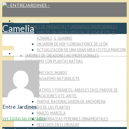
JARDINES URUGUAYOS
Camelia
JARDINES DE PAISAJISTAS Y JARDINEROS PROFESIONALES
YARUTO: UN JARDÍN ORIENTAL | D. ECHEVESTE, J.L.
AZNÁREZ, G. GUARINO
UN JARDÍN DE HOY | LORENA PONCE DE LEÓN
ACTUALIZACIÓN DE UNA GRAN ÁREA | ESTELA MARCONI
JARDINES DE CREADORES NO PROFESIONALES
PAISAJISMO CON PLANTAS NATIVAS
CULTURA JARDINERA
PAISAJISMO EN EL MUNDO
PAISAJISMO NATURALISTA
MIRADAS
NATIVOS Y FORÁNEOS: ÁRBOLES EN EL PARQUE DE
VACACIONES UTE-ANTEL
PARQUE NACIONAL AARÓN DE ANCHORENA
Entre Jardines
EL MUNDO DE LAS PLANTAS
MARZO, MARCELA
ver todas las entradas
LAS HÉRBACEAS PERENNES ORNAMENTALES
HELECHOS EN EL URUGUAY