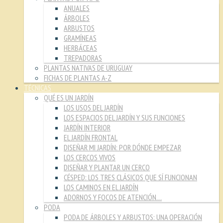
ANUALES
ÁRBOLES
ARBUSTOS
GRAMÍNEAS
HERBÁCEAS
TREPADORAS
PLANTAS NATIVAS DE URUGUAY
FICHAS DE PLANTAS A-Z
TÉCNICAS
QUÉ ES UN JARDÍN
LOS USOS DEL JARDÍN
LOS ESPACIOS DEL JARDÍN Y SUS FUNCIONES
JARDÍN INTERIOR
EL JARDÍN FRONTAL
DISEÑAR MI JARDÍN: POR DÓNDE EMPEZAR
LOS CERCOS VIVOS
DISEÑAR Y PLANTAR UN CERCO
CÉSPED: LOS TRES CLÁSICOS QUE SÍ FUNCIONAN
LOS CAMINOS EN EL JARDÍN
ADORNOS Y FOCOS DE ATENCIÓN…
PODA
PODA DE ÁRBOLES Y ARBUSTOS: UNA OPERACIÓN