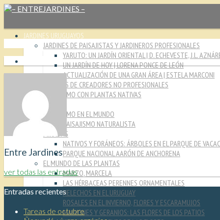
JARDINES URUGUAYOS
JARDINES DE PAISAJISTAS Y JARDINEROS PROFESIONALES
YARUTO: UN JARDÍN ORIENTAL | D. ECHEVESTE, J.L. AZNÁR
UN JARDÍN DE HOY | LORENA PONCE DE LEÓN
ACTUALIZACIÓN DE UNA GRAN ÁREA | ESTELA MARCONI
JARDINES DE CREADORES NO PROFESIONALES
PAISAJISMO CON PLANTAS NATIVAS
CULTURA JARDINERA
PAISAJISMO EN EL MUNDO
PAISAJISMO NATURALISTA
MIRADAS
NATIVOS Y FORÁNEOS: ÁRBOLES EN EL PARQUE DE VACA
Entre Jardines
PARQUE NACIONAL AARÓN DE ANCHORENA
EL MUNDO DE LAS PLANTAS
ver todas las entradas
MARZO, MARCELA
LAS HÉRBACEAS PERENNES ORNAMENTALES
Entradas recientes
HELECHOS EN EL URUGUAY
ROSALES EN EL INVIERNO, FLORES Y ESCARAMUJOS
Tareas de octubre
MALVONES Y GERANIOS: LAS FLORES DE LOS PATIOS