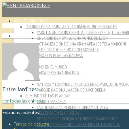
JARDINES URUGUAYOS
JARDINES DE PAISAJISTAS Y JARDINEROS PROFESIONALES
YARUTO: UN JARDÍN ORIENTAL | D. ECHEVESTE, J.L. AZNÁR
UN JARDÍN DE HOY | LORENA PONCE DE LEÓN
ACTUALIZACIÓN DE UNA GRAN ÁREA | ESTELA MARCONI
JARDINES DE CREADORES NO PROFESIONALES
PAISAJISMO CON PLANTAS NATIVAS
CULTURA JARDINERA
PAISAJISMO EN EL MUNDO
PAISAJISMO NATURALISTA
MIRADAS
NATIVOS Y FORÁNEOS: ÁRBOLES EN EL PARQUE DE VACA
Entre Jardines
PARQUE NACIONAL AARÓN DE ANCHORENA
EL MUNDO DE LAS PLANTAS
ver todas las entradas
MARZO, MARCELA
LAS HÉRBACEAS PERENNES ORNAMENTALES
Entradas recientes
HELECHOS EN EL URUGUAY
ROSALES EN EL INVIERNO, FLORES Y ESCARAMUJOS
Tareas de octubre
MALVONES Y GERANIOS: LAS FLORES DE LOS PATIOS