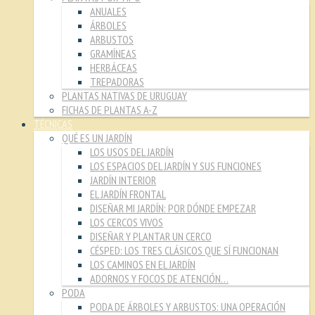
ANUALES
ÁRBOLES
ARBUSTOS
GRAMÍNEAS
HERBÁCEAS
TREPADORAS
PLANTAS NATIVAS DE URUGUAY
FICHAS DE PLANTAS A-Z
TÉCNICAS
QUÉ ES UN JARDÍN
LOS USOS DEL JARDÍN
LOS ESPACIOS DEL JARDÍN Y SUS FUNCIONES
JARDÍN INTERIOR
EL JARDÍN FRONTAL
DISEÑAR MI JARDÍN: POR DÓNDE EMPEZAR
LOS CERCOS VIVOS
DISEÑAR Y PLANTAR UN CERCO
CÉSPED: LOS TRES CLÁSICOS QUE SÍ FUNCIONAN
LOS CAMINOS EN EL JARDÍN
ADORNOS Y FOCOS DE ATENCIÓN…
PODA
PODA DE ÁRBOLES Y ARBUSTOS: UNA OPERACIÓN