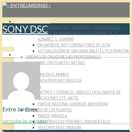
JARDINES URUGUAYOS
SONY DSC
JARDINES DE PAISAJISTAS Y JARDINEROS PROFESIONALES
YARUTO: UN JARDÍN ORIENTAL | D. ECHEVESTE, J.L.
AZNÁREZ, G. GUARINO
UN JARDÍN DE HOY | LORENA PONCE DE LEÓN
ACTUALIZACIÓN DE UNA GRAN ÁREA | ESTELA MARCONI
JARDINES DE CREADORES NO PROFESIONALES
PAISAJISMO CON PLANTAS NATIVAS
CULTURA JARDINERA
PAISAJISMO EN EL MUNDO
PAISAJISMO NATURALISTA
MIRADAS
NATIVOS Y FORÁNEOS: ÁRBOLES EN EL PARQUE DE
VACACIONES UTE-ANTEL
PARQUE NACIONAL AARÓN DE ANCHORENA
Entre Jardines
EL MUNDO DE LAS PLANTAS
MARZO, MARCELA
ver todas las entradas
LAS HÉRBACEAS PERENNES ORNAMENTALES
HELECHOS EN EL URUGUAY