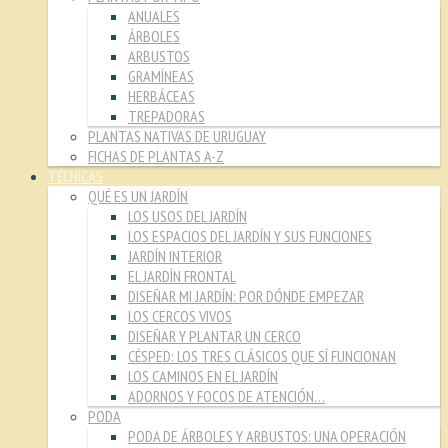
ANUALES
ÁRBOLES
ARBUSTOS
GRAMÍNEAS
HERBÁCEAS
TREPADORAS
PLANTAS NATIVAS DE URUGUAY
FICHAS DE PLANTAS A-Z
TÉCNICAS
QUÉ ES UN JARDÍN
LOS USOS DEL JARDÍN
LOS ESPACIOS DEL JARDÍN Y SUS FUNCIONES
JARDÍN INTERIOR
EL JARDÍN FRONTAL
DISEÑAR MI JARDÍN: POR DÓNDE EMPEZAR
LOS CERCOS VIVOS
DISEÑAR Y PLANTAR UN CERCO
CÉSPED: LOS TRES CLÁSICOS QUE SÍ FUNCIONAN
LOS CAMINOS EN EL JARDÍN
ADORNOS Y FOCOS DE ATENCIÓN…
PODA
PODA DE ÁRBOLES Y ARBUSTOS: UNA OPERACIÓN