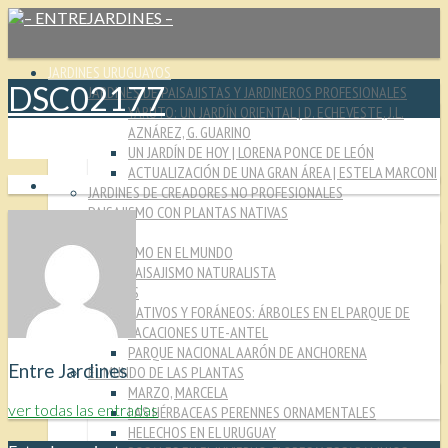
JARDINES URUGUAYOS
DSC02177
JARDINES DE PAISAJISTAS Y JARDINEROS PROFESIONALES
YARUTO: UN JARDÍN ORIENTAL | D. ECHEVESTE, J.L.
AZNÁREZ, G. GUARINO
UN JARDÍN DE HOY | LORENA PONCE DE LEÓN
ACTUALIZACIÓN DE UNA GRAN ÁREA | ESTELA MARCONI
JARDINES DE CREADORES NO PROFESIONALES
PAISAJISMO CON PLANTAS NATIVAS
CULTURA JARDINERA
PAISAJISMO EN EL MUNDO
PAISAJISMO NATURALISTA
MIRADAS
NATIVOS Y FORÁNEOS: ÁRBOLES EN EL PARQUE DE
VACACIONES UTE-ANTEL
PARQUE NACIONAL AARÓN DE ANCHORENA
Entre Jardines
EL MUNDO DE LAS PLANTAS
MARZO, MARCELA
ver todas las entradas
LAS HÉRBACEAS PERENNES ORNAMENTALES
HELECHOS EN EL URUGUAY