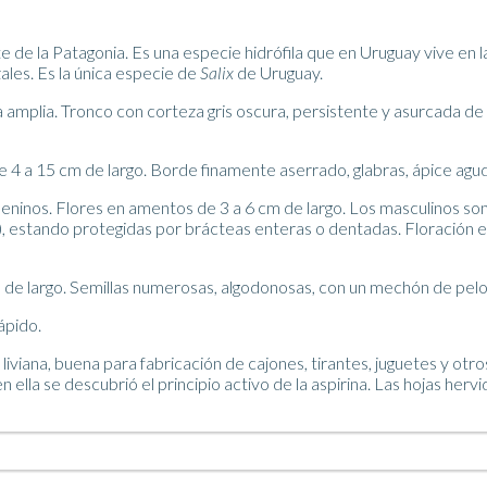
de la Patagonia. Es una especie hidrófila que en Uruguay vive en la p
les. Es la única especie de
Salix
de Uruguay.
 amplia. Tronco con corteza gris oscura, persistente y asurcada de
e 4 a 15 cm de largo. Borde finamente aserrado, glabras, ápice agu
ninos. Flores en amentos de 3 a 6 cm de largo. Los masculinos son
a), estando protegidas por brácteas enteras o dentadas. Floración
 de largo. Semillas numerosas, algodonosas, con un mechón de pelos
ápido.
 liviana, buena para fabricación de cajones, tirantes, juguetes y ot
ella se descubrió el principio activo de la aspirina. Las hojas hervi