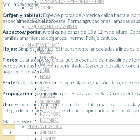
JAZMINES: LOS REYES DE LAS FLORES
familia
Salicaceae
EXPOSICIONES
VIVEROS
Origen y hábitat:
Especie propia de América cálida hasta el norte 
VIVAT VIVARIUM
especialmente en el noroeste. Forma agrupaciones llamadas sauza
EL QUEHACER DEL VIVERISTA
Aspecto y porte:
Árbol que alcanza de 10 a 12 m de altura. Copa
VIVEROS URUGUAYOS
ramillas amarillentas colgantes. Inerme. Follaje caduco
.
PLANTAS
PLANTAS DEL MES
Hojas:
Simples, alternas, estrechamente lanceoladas a lineales, d
ENERO
FEBRERO
Flores:
Es una especie dioica que presenta pies masculinos y feme
MARZO
verdes. Ambas flores son aperiantadas (carecen de cáliz y corol
ABRIL
hojas en primavera.
MAYO
Fruto:
Cápsula ovoide, en espiga colgante, marrón claro, de 5 mm
JUNIO
JULIO
Propagación:
Se multiplica por estacas y semillas. Crecimiento r
AGOSTO
SETIEMBRE
Uso:
Es una planta melífera. Como forestal, la madera es blanda y
OCTUBRE
refugio de animales. La corteza tiene propiedades medicinales y en 
NOVIEMBRE
DICIEMBRE
Mario Piaggio
PLANTAS POR TIPO
ANUALES
ÁRBOLES