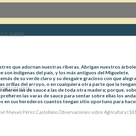
EZ, G. GUARINO
vestres que adornan nuestras riberas. Abrigan nuestros árbol
e son indígenas del país, y los más antiguos del Miguelete.
demás de su verde claro y su desgaire gracioso con que alegra
s orillas del arroyo, o en cualquiera otra parte que la tengan
CIONES UTE-ANTEL
 prefieren las de sauce a las de toda otra madera; porque, sob
prefieren las varas de sauce para sentar sobre ellas los anda
os en sus herederos cuantos tengan sitio oportuno para hacer
sé Manuel Pérez Castellano Observaciones sobre Agricultura (18