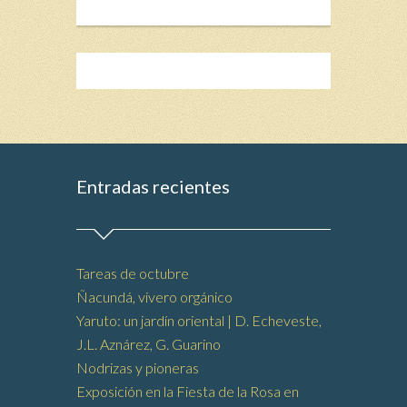
Entradas recientes
Tareas de octubre
Ñacundá, vivero orgánico
Yaruto: un jardín oriental | D. Echeveste,
J.L. Aznárez, G. Guarino
Nodrizas y pioneras
Exposición en la Fiesta de la Rosa en